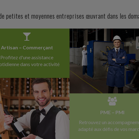
 LA DÉCLARATION GIR
 de petites et moyennes entreprises œuvrant dans les doma
 multinationaux (réforme dite « Pilier 2 »), et
les...
Artisan – Commerçant
MUNICIPAUX EN CAS D'ABSENCE
Profitez d'une assistance
u local afin de faciliter la conciliation de
otidienne dans votre activité
ssionnelle...
D'UN SALARIÉ
r son employeur après avoir tenu des propos
dicapés...
PME – PMI
Retrouvez un accompagnem
adapté aux défis de vos mar
CE EST DE MISE