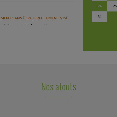
24
25
31
LEMENT SANS ÊTRE DIRECTEMENT VISÉ
 qui elle reprochait des « pratiques
 service du personnel,...
 DEMANDER LA DISSOLUTION D'UNE
é de société civile immobilière (SCI)
sement des parts...
Nos atouts
SOMMATION PLUS DURABLE
onsommation et de la répression des fraudes
ions en faveur...