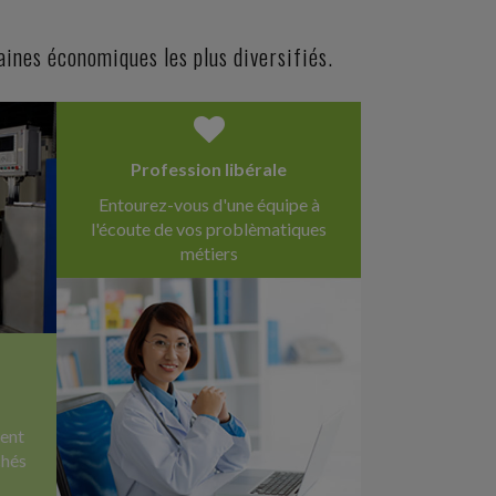
ines économiques les plus diversifiés.
Profession libérale
Entourez-vous d'une équipe à
l'écoute de vos problèmatiques
métiers
ent
chés