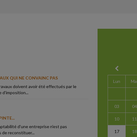
VAUX QUI NE CONVAINC PAS
Lun
Ma
ravaux doivent avoir été effectués par le
 d'imposition...
03
04
INTE...
10
11
ptabilité d'une entreprise n'est pas
17
18
s de reconstituer...