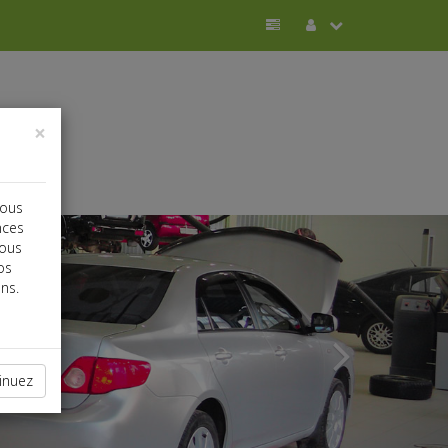
×
vous
Next
nces
vous
os
ns.
inuez