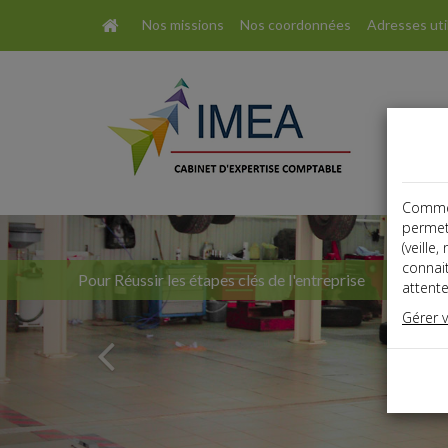
Nos missions
Nos coordonnées
Adresses uti
Comme t
Previous
permet
(veille
connai
Pour Réussir les étapes clés de l'entreprise
attente
Gérer 