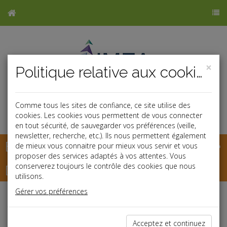
×
Politique relative aux cookies
Comme tous les sites de confiance, ce site utilise des
cookies. Les cookies vous permettent de vous connecter
en tout sécurité, de sauvegarder vos préférences (veille,
newsletter, recherche, etc.). Ils nous permettent également
Base documentaire
de mieux vous connaitre pour mieux vous servir et vous
proposer des services adaptés à vos attentes. Vous
Dépêches
conserverez toujours le contrôle des cookies que nous
utilisons.
Gérer vos préférences
j
a
b
Fiscal TPE
Date: 2026-07-07
Acceptez et continuez