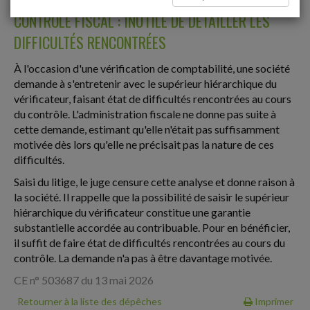
CONTRÔLE FISCAL : INUTILE DE DÉTAILLER LES
DIFFICULTÉS RENCONTRÉES
À l'occasion d'une vérification de comptabilité, une société
demande à s'entretenir avec le supérieur hiérarchique du
vérificateur, faisant état de difficultés rencontrées au cours
du contrôle. L'administration fiscale ne donne pas suite à
cette demande, estimant qu'elle n'était pas suffisamment
motivée dès lors qu'elle ne précisait pas la nature de ces
difficultés.
Saisi du litige, le juge censure cette analyse et donne raison à
la société. Il rappelle que la possibilité de saisir le supérieur
hiérarchique du vérificateur constitue une garantie
substantielle accordée au contribuable. Pour en bénéficier,
il suffit de faire état de difficultés rencontrées au cours du
contrôle. La demande n'a pas à être davantage motivée.
CE n° 503687 du 13 mai 2026
Retourner à la liste des dépêches
Imprimer