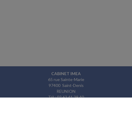
CABINET IMEA
65 rue Sainte-Marie
97400 Saint-Denis
REUNION
Tél : 02 62 41 29 40
Fax : 02 62 31 20 44
ACCUEIL