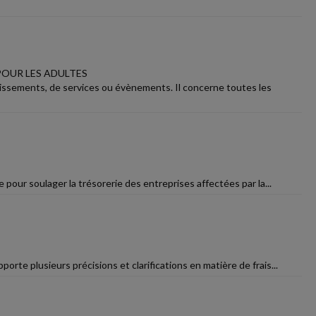
POUR LES ADULTES
blissements, de services ou évènements. Il concerne toutes les
e pour soulager la trésorerie des entreprises affectées par la...
orte plusieurs précisions et clarifications en matière de frais...