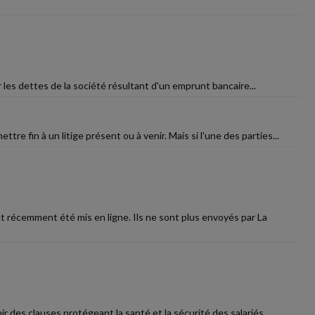
yer les dettes de la société résultant d'un emprunt bancaire...
re fin à un litige présent ou à venir. Mais si l'une des parties...
 récemment été mis en ligne. Ils ne sont plus envoyés par La
r des clauses protégeant la santé et la sécurité des salariés...