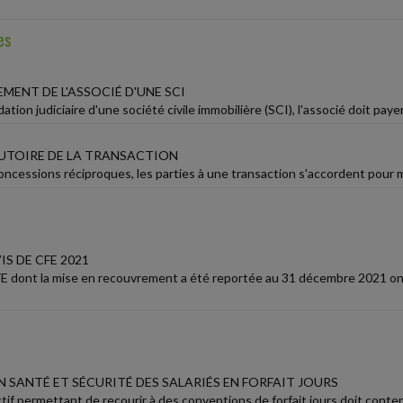
es
MENT DE L'ASSOCIÉ D'UNE SCI
uidation judiciaire d'une société civile immobilière (SCI), l'associé doit pa
UTOIRE DE LA TRANSACTION
ncessions réciproques, les parties à une transaction s'accordent pour mett
IS DE CFE 2021
FE dont la mise en recouvrement a été reportée au 31 décembre 2021 ont
 SANTÉ ET SÉCURITÉ DES SALARIÉS EN FORFAIT JOURS
ctif permettant de recourir à des conventions de forfait jours doit conteni