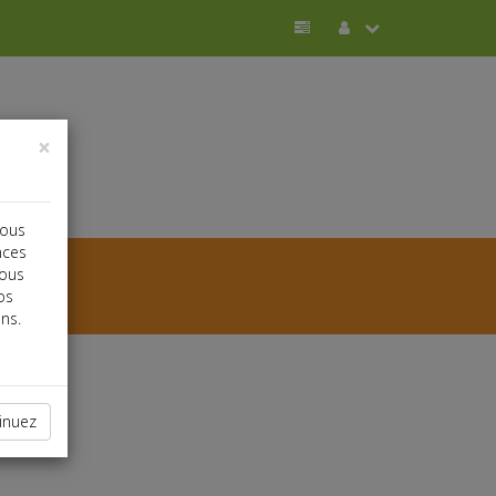
×
vous
nces
vous
os
ns.
inuez