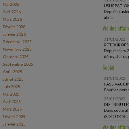
Mai 2026
USURPATION 
Depuis plusie
Avril 2026
afin...
Mars 2026
Février 2026
Vie des affair
Janvier 2026
31/01/2022
Décembre 2025
RETOUR DES
Novembre 2025
Depuis mars 2
dérogatoires p
Octobre 2025
Septembre 2025
Social
Août 2025
31/01/2022
Juillet 2025
PASS VACCIN
Juin 2025
Pour les perso
Mai 2025
28/01/2022
Avril 2025
DISTRIBUTI
Mars 2025
Dans cette aff
publications...
Février 2025
Janvier 2025
Vie des affair