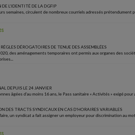
DE L'IDENTITÉ DE LA DGFIP
urs semaines, circulent de nombreux courriels adressés prétendument pa
es
 RÉGLES DÉROGATOIRES DE TENUE DES ASSEMBLÉES
020, des aménagements temporaires ont permis aux organes des sociétés
rises...
AL DEPUIS LE 24 JANVIER
nnes âgées d'au moins 16 ans, le Pass sanitaire « Activités » exigé pour a
ON DES TRACTS SYNDICAUX EN CAS D'HORAIRES VARIABLES
aire, un syndicat a fait assigner un employeur pour discrimination au moti
es