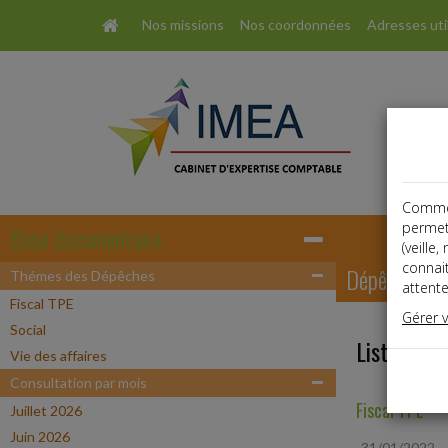
Nos missions
Nos coordonnées
Adresses uti
Comme t
permet
Base documentaire
(veille
connai
Dépêches
Thémes des Dépêches
attente
Fiscal TPE
Gérer 
Social
Liste des 
Vie des affaires
Consultation par mois
Fiscal TPE
Juillet 2026
Juin 2026
31/01/2022