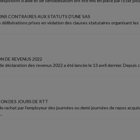
spositifs d'aide et de sensibilisation ont été mis en place par l'État po
ONS CONTRAIRES AUX STATUTS D'UNE SAS
 délibérations prises en violation des clauses statutaires organisant le
N DE REVENUS 2022
 déclaration des revenus 2022 a été lancée le 13 avril dernier. Depuis ce
ON DES JOURS DE RTT
 de rachat par l'employeur des journées ou demi-journées de repos acqu
..