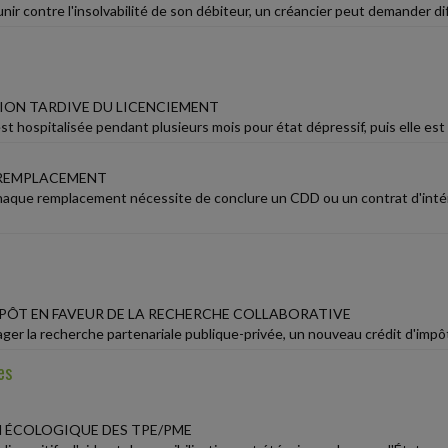
ir contre l'insolvabilité de son débiteur, un créancier peut demander dif
ON TARDIVE DU LICENCIEMENT
st hospitalisée pendant plusieurs mois pour état dépressif, puis elle est
-REMPLACEMENT
chaque remplacement nécessite de conclure un CDD ou un contrat d'intérim
MPÔT EN FAVEUR DE LA RECHERCHE COLLABORATIVE
ager la recherche partenariale publique-privée, un nouveau crédit d'impô
es
 ÉCOLOGIQUE DES TPE/PME