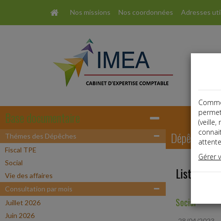
Nos missions
Nos coordonnées
Adresses uti
Comme t
permet
Base documentaire
(veille
connai
Dépêches
Thémes des Dépêches
attente
Fiscal TPE
Gérer 
Social
Liste des 
Vie des affaires
Consultation par mois
Social
Juillet 2026
Juin 2026
28/04/2023