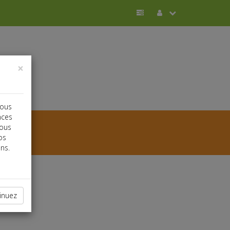
×
vous
nces
vous
os
ns.
inuez