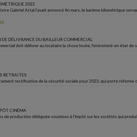
OMÉTRIQUE 2022
tre Gabriel Attal l'avait annoncé fin mars, le barème kilométrique servant
es
 DE DÉLIVRANCE DU BAILLEUR COMMERCIAL
mmercial doit délivrer au locataire la chose louée, l'entretenir en état de se
S RETRAITES
ncement rectificative de la sécurité sociale pour 2023, qui porte réforme de
MPÔT CINÉMA
es de production déléguée soumises à l'impôt sur les sociétés qui pro