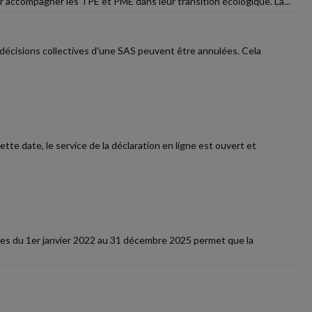
ur accompagner les TPE et PME dans leur transition écologique. La...
s décisions collectives d'une SAS peuvent être annulées. Cela
tte date, le service de la déclaration en ligne est ouvert et
ises du 1er janvier 2022 au 31 décembre 2025 permet que la