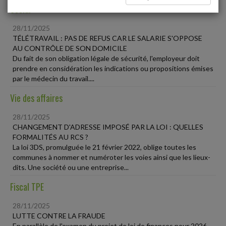
Social
28/11/2025
TÉLÉTRAVAIL : PAS DE REFUS CAR LE SALARIE S'OPPOSE
AU CONTRÔLE DE SON DOMICILE
Du fait de son obligation légale de sécurité, l'employeur doit
prendre en considération les indications ou propositions émises
par le médecin du travail....
Vie des affaires
28/11/2025
CHANGEMENT D'ADRESSE IMPOSÉ PAR LA LOI : QUELLES
FORMALITÉS AU RCS ?
La loi 3DS, promulguée le 21 février 2022, oblige toutes les
communes à nommer et numéroter les voies ainsi que les lieux-
dits. Une société ou une entreprise...
Fiscal TPE
28/11/2025
LUTTE CONTRE LA FRAUDE
En parallèle de l'examen du projet de loi de finances pour 2026,