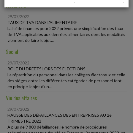
Fiscal TPE
29/07/2022
TAUX DE TVA DANS L'ALIMENTAIRE
La loi de finances pour 2022 prévoit une simplification des taux
de TVA applicables aux denrées alimentaires dont les modalités
viennent de faire l'objet...
Social
29/07/2022
RÔLE DU DREETS LORS DES ÉLECTIONS
La répartition du personnel dans les collèges électoraux et celle
des sièges entre les différentes catégories de personnel font
en principe l'objet d'un...
Vie des affaires
29/07/2022
HAUSSE DES DÉFAILLANCES DES ENTREPRISES AU 2e
TRIMESTRE 2022
À plus de 9 800 défaillances, le nombre de procédures
collectives a presque doublé en France au 2e trimestre 2022, en