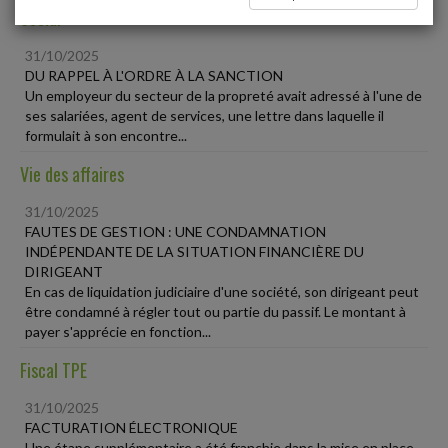
Social
31/10/2025
DU RAPPEL À L'ORDRE À LA SANCTION
Un employeur du secteur de la propreté avait adressé à l'une de
ses salariées, agent de services, une lettre dans laquelle il
formulait à son encontre...
Vie des affaires
31/10/2025
FAUTES DE GESTION : UNE CONDAMNATION
INDÉPENDANTE DE LA SITUATION FINANCIÈRE DU
DIRIGEANT
En cas de liquidation judiciaire d'une société, son dirigeant peut
être condamné à régler tout ou partie du passif. Le montant à
payer s'apprécie en fonction...
Fiscal TPE
31/10/2025
FACTURATION ÉLECTRONIQUE
Une étape supplémentaire a été franchie dans la mise en place