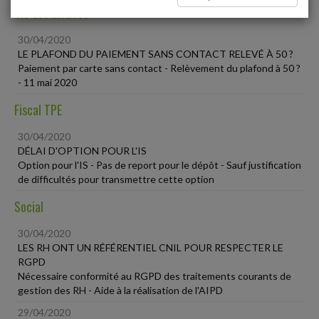
Vie des affaires
30/04/2020
LE PLAFOND DU PAIEMENT SANS CONTACT RELEVÉ À 50 ?
Paiement par carte sans contact - Relèvement du plafond à 50 ?
- 11 mai 2020
Fiscal TPE
30/04/2020
DÉLAI D'OPTION POUR L'IS
Option pour l'IS - Pas de report pour le dépôt - Sauf justification
de difficultés pour transmettre cette option
Social
30/04/2020
LES RH ONT UN RÉFÉRENTIEL CNIL POUR RESPECTER LE
RGPD
Nécessaire conformité au RGPD des traitements courants de
gestion des RH - Aide à la réalisation de l'AIPD
29/04/2020