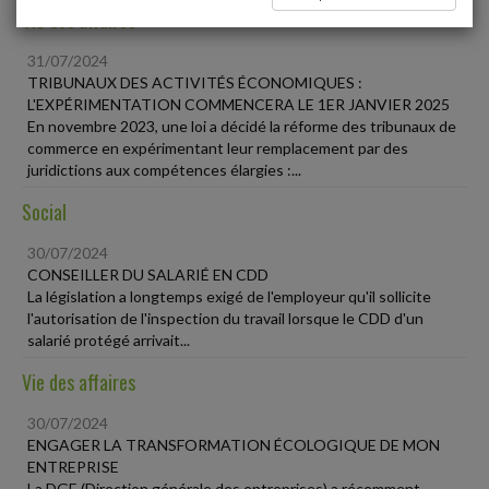
Vie des affaires
31/07/2024
TRIBUNAUX DES ACTIVITÉS ÉCONOMIQUES :
L'EXPÉRIMENTATION COMMENCERA LE 1ER JANVIER 2025
En novembre 2023, une loi a décidé la réforme des tribunaux de
commerce en expérimentant leur remplacement par des
juridictions aux compétences élargies :...
Social
30/07/2024
CONSEILLER DU SALARIÉ EN CDD
La législation a longtemps exigé de l'employeur qu'il sollicite
l'autorisation de l'inspection du travail lorsque le CDD d'un
salarié protégé arrivait...
Vie des affaires
30/07/2024
ENGAGER LA TRANSFORMATION ÉCOLOGIQUE DE MON
ENTREPRISE
La DGE (Direction générale des entreprises) a récemment